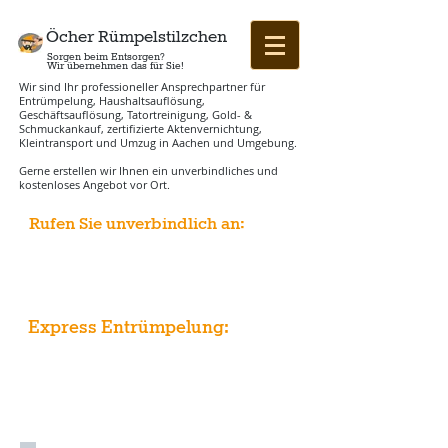
Öcher Rümpelstilzchen
Sorgen beim Entsorgen?
Wir übernehmen das für Sie!
Wir sind Ihr professioneller Ansprechpartner für
Entrümpelung, Haushaltsauflösung,
Geschäftsauflösung, Tatortreinigung, Gold- &
Schmuckankauf, zertifizierte Aktenvernichtung,
Kleintransport und Umzug in Aachen und Umgebung.
Gerne erstellen wir Ihnen ein unverbindliches und
kostenloses Angebot vor Ort.
Rufen Sie unverbindlich an:
+49 (0) 241 41 20 70 41
+49 (0) 163 457 93 07
Express Entrümpelung:
Wir entrümpeln auch
innerhalb von 72 Stunden!