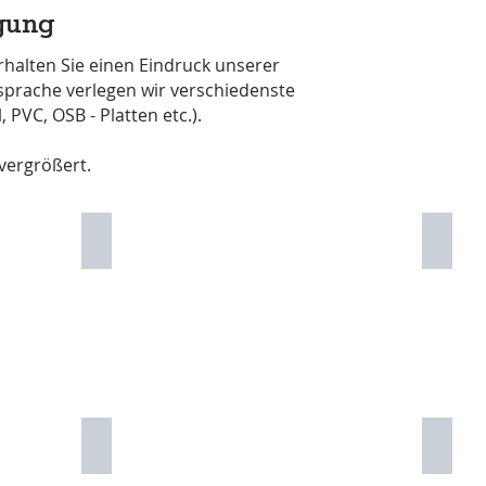
gung
erhalten Sie einen Eindruck unserer
sprache verlegen wir verschiedenste
 PVC, OSB - Platten etc.).
vergrößert.
Laminatboden 2
Lamin
Laminatboden 5
Lamin