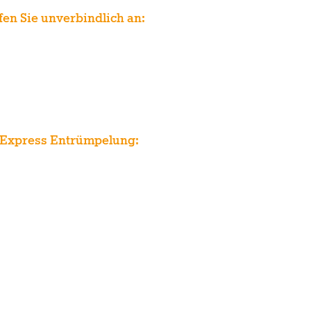
fen Sie unverbindlich an:
9 (0) 241 41 20 70 41
9 (0) 163 457 93 07
Express Entrümpelung:
Wir entrümpeln auch
innerhalb von 72 Stunden!
zen
Bewertungen
More