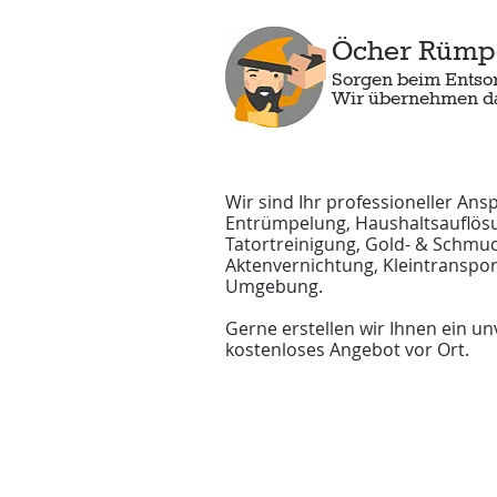
Öcher Rümpe
Sorgen beim Entso
Wir übernehmen das
Wir sind Ihr professioneller Ans
Entrümpelung, Haushaltsauflösu
Tatortreinigung, Gold- & Schmuck
Aktenvernichtung, Kleintranspo
Umgebung.
Gerne erstellen wir Ihnen ein u
kostenloses Angebot vor Ort.
Home
Über uns
Servi