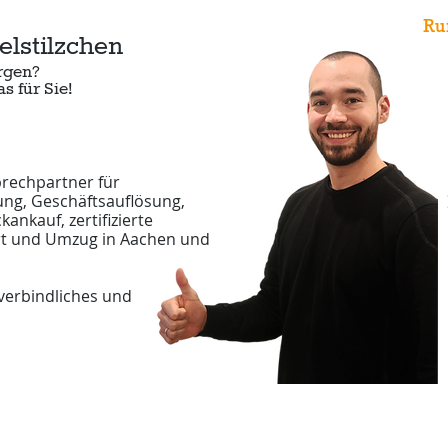
Ru
lstilzchen
+4
rgen?
+4
 für Sie!
prechpartner für
ng, Geschäftsauflösung,
ankauf, zertifizierte
rt und Umzug in Aachen und
nverbindliches und
ce / Dienstleistungen
Kontakt
Preise
Referen